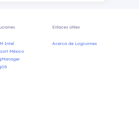
uciones
Enlaces útiles
M Intel
Acerca de Logcomex
port México
gManager
gOS