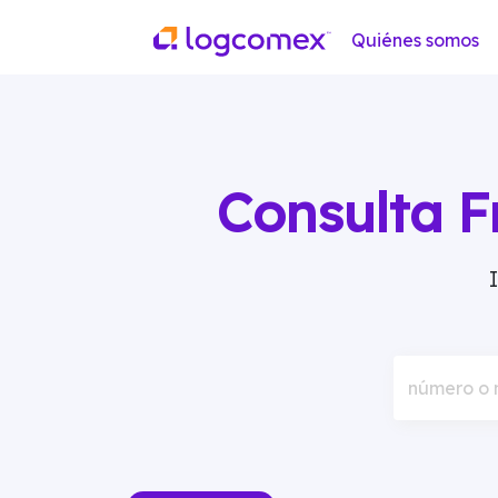
Quiénes somos
Consulta F
número o