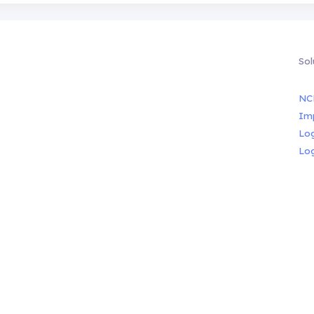
Sol
NC
Im
Lo
Lo