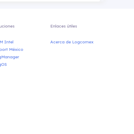
uciones
Enlaces útiles
M Intel
Acerca de Logcomex
port México
gManager
gOS