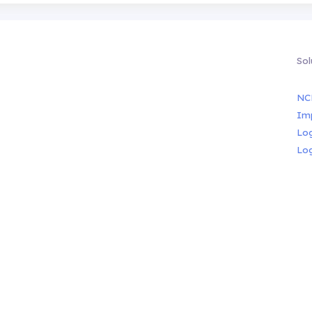
Sol
NC
Im
Lo
Lo