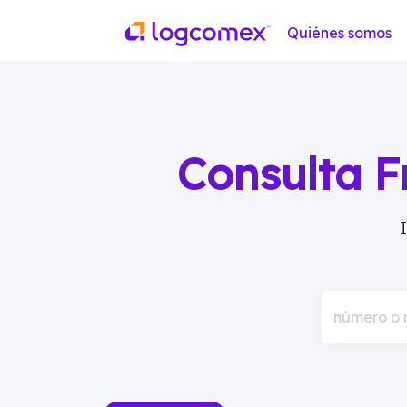
Quiénes somos
Consulta F
número o