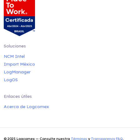
Soluciones
NCM Intel
Import México
LogManager
LogOS
Enlaces útiles
Acerca de Logcomex
© 2025 Logcomex — Consulte nuestra
Términos
y
Transparency FAQ
.