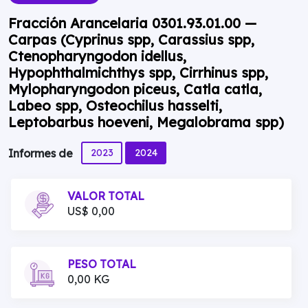
Fracción Arancelaria 0301.93.01.00 —
Carpas (Cyprinus spp, Carassius spp,
Ctenopharyngodon idellus,
Hypophthalmichthys spp, Cirrhinus spp,
Mylopharyngodon piceus, Catla catla,
Labeo spp, Osteochilus hasselti,
Leptobarbus hoeveni, Megalobrama spp)
2023
2024
Informes de
VALOR TOTAL
US$ 0,00
PESO TOTAL
0,00 KG