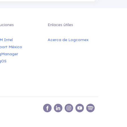
uciones
Enlaces útiles
M Intel
Acerca de Logcomex
port México
gManager
gOS