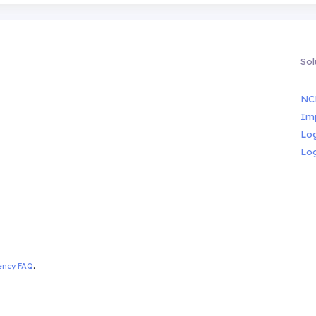
Sol
NC
Im
Lo
Lo
ency FAQ
.