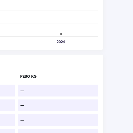
PESO KG
—
—
—