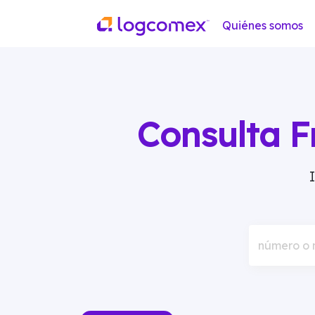
Quiénes somos
Consulta F
número o