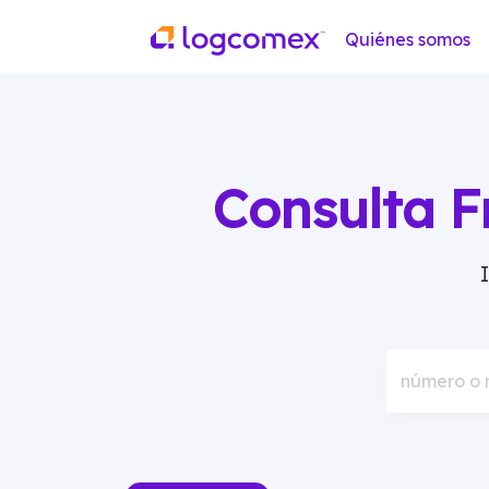
Quiénes somos
Consulta F
número o