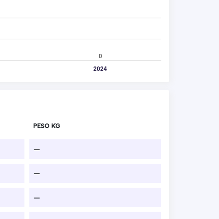
PESO KG
—
—
—