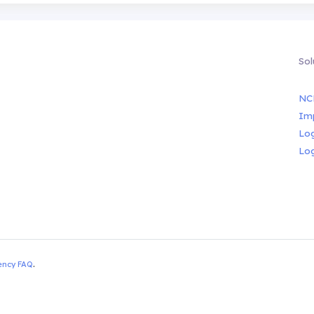
Sol
NC
Im
Lo
Lo
ency FAQ
.