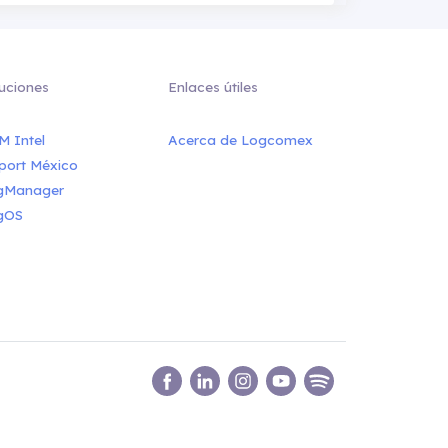
uciones
Enlaces útiles
M Intel
Acerca de Logcomex
port México
gManager
gOS