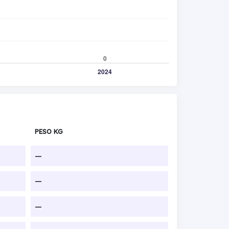
PESO KG
—
—
—