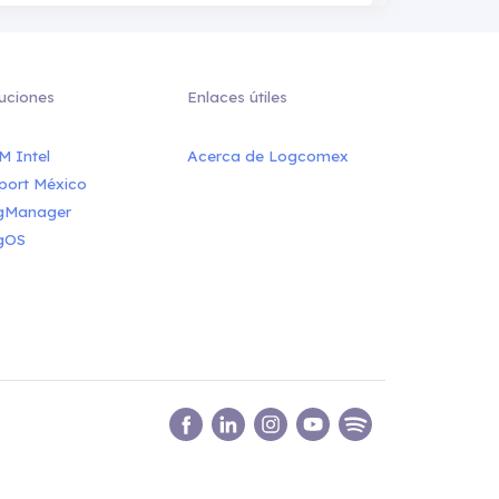
uciones
Enlaces útiles
M Intel
Acerca de Logcomex
port México
gManager
gOS