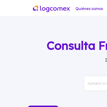
Quiénes somos
Consulta F
número o