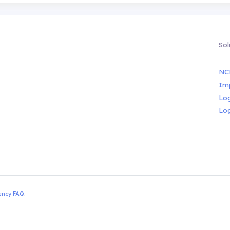
Sol
NC
Im
Lo
Lo
ency FAQ
.