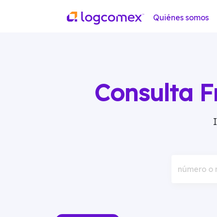
Quiénes somos
Consulta F
número o