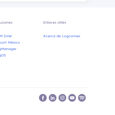
uciones
Enlaces útiles
M Intel
Acerca de Logcomex
port México
gManager
gOS