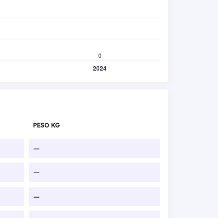
PESO KG
—
—
—