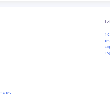
Sol
NC
Im
Lo
Lo
ency FAQ
.