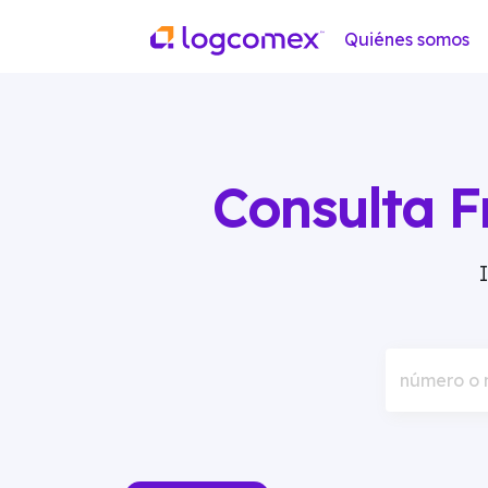
Quiénes somos
Consulta F
número o