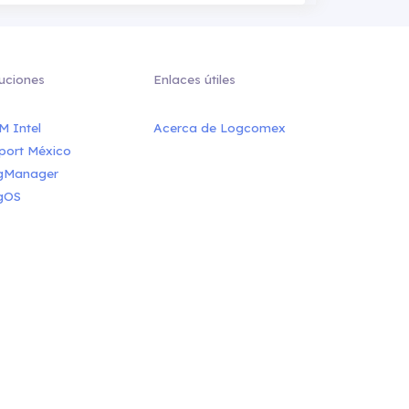
uciones
Enlaces útiles
M Intel
Acerca de Logcomex
port México
gManager
gOS