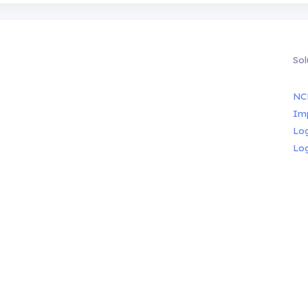
Sol
NC
Im
Lo
Lo