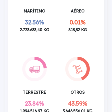
MARÍTIMO
AÉREO
32.56%
0.01%
2.723.633,40 KG
813,32 KG
TERRESTRE
OTROS
23.84%
43.59%
1.994.516,97 KG
3.646.556,01 KG