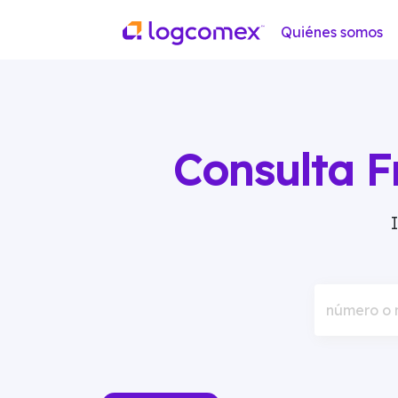
Quiénes somos
Consulta F
número o