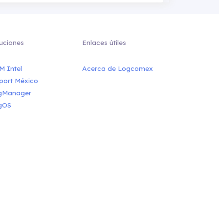
uciones
Enlaces útiles
M Intel
Acerca de Logcomex
port México
gManager
gOS