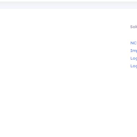
Sol
NC
Im
Lo
Lo