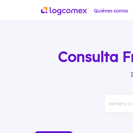
Quiénes somos
Consulta F
número o