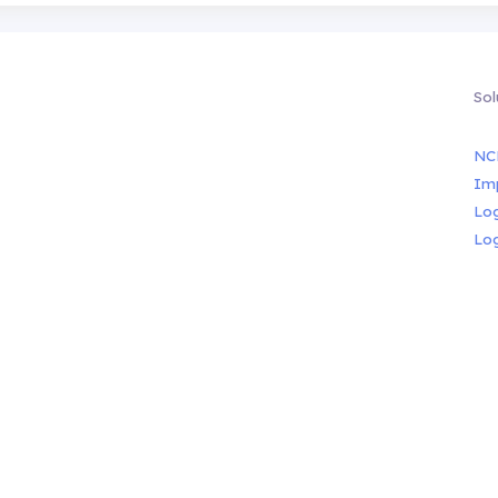
Sol
NC
Im
Lo
Lo