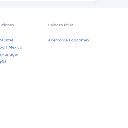
uciones
Enlaces útiles
M Intel
Acerca de Logcomex
port México
gManager
gOS