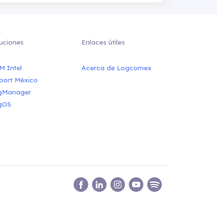
uciones
Enlaces útiles
M Intel
Acerca de Logcomex
port México
gManager
gOS