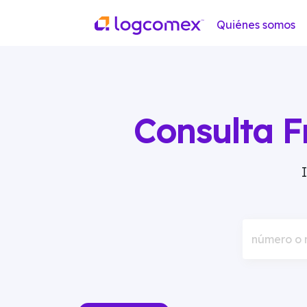
Quiénes somos
Consulta F
número o