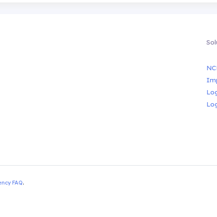
Sol
NC
Im
Lo
Lo
ency FAQ
.