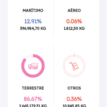
MARÍTIMO
AÉREO
12.91%
0.06%
396.984,70 KG
1.812,50 KG
TERRESTRE
OTROS
86.67%
0.36%
2.665.179,31 KG
10.945,85 KG