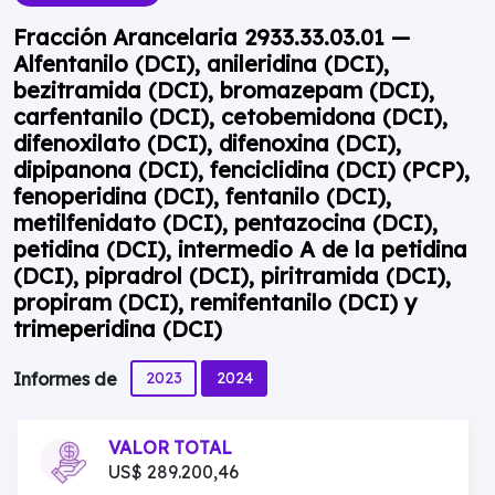
Fracción Arancelaria 2933.33.03.01 —
Alfentanilo (DCI), anileridina (DCI),
bezitramida (DCI), bromazepam (DCI),
carfentanilo (DCI), cetobemidona (DCI),
difenoxilato (DCI), difenoxina (DCI),
dipipanona (DCI), fenciclidina (DCI) (PCP),
fenoperidina (DCI), fentanilo (DCI),
metilfenidato (DCI), pentazocina (DCI),
petidina (DCI), intermedio A de la petidina
(DCI), pipradrol (DCI), piritramida (DCI),
propiram (DCI), remifentanilo (DCI) y
trimeperidina (DCI)
2023
2024
Informes de
VALOR TOTAL
US$ 289.200,46