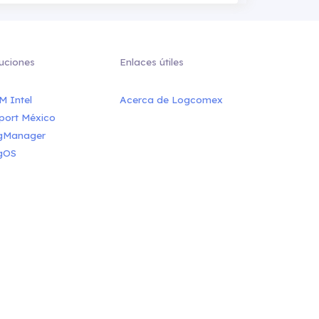
uciones
Enlaces útiles
M Intel
Acerca de Logcomex
port México
gManager
gOS