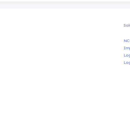
Sol
NC
Im
Lo
Lo