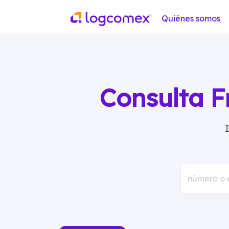
Quiénes somos
Consulta F
número o