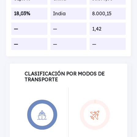
18,03%
India
8.000,15
—
—
1,42
—
—
—
CLASIFICACIÓN POR MODOS DE
TRANSPORTE