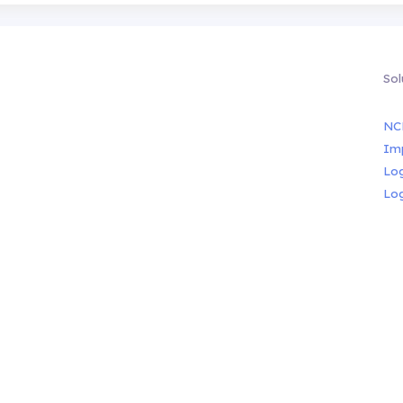
Sol
NC
Im
Lo
Lo