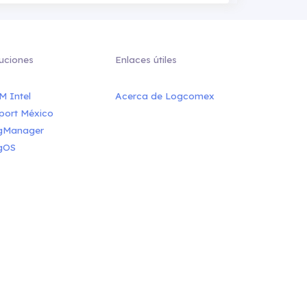
uciones
Enlaces útiles
M Intel
Acerca de Logcomex
port México
gManager
gOS