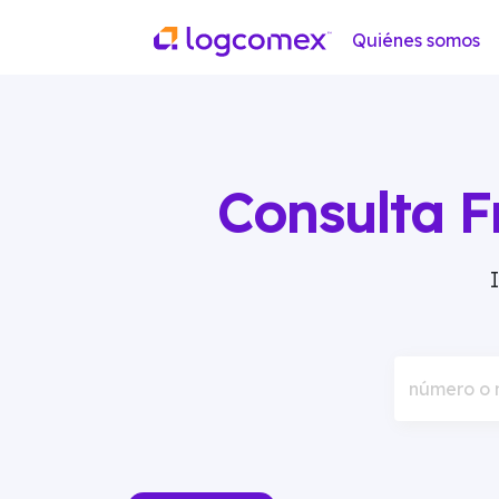
Quiénes somos
Consulta F
número o