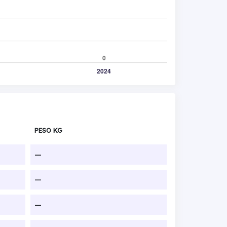
PESO KG
—
—
—