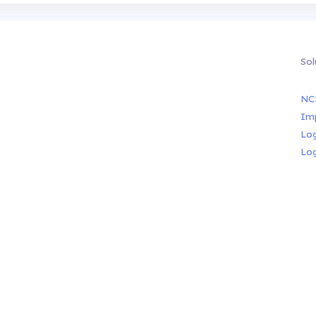
Sol
NC
Im
Lo
Lo