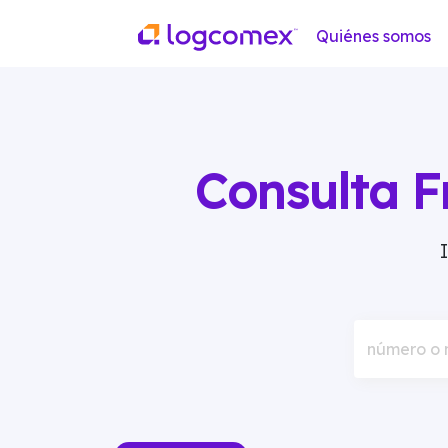
Quiénes somos
Consulta F
número o