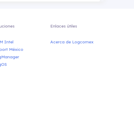
uciones
Enlaces útiles
M Intel
Acerca de Logcomex
port México
gManager
gOS