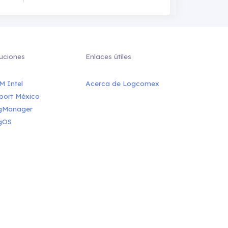
uciones
Enlaces útiles
M Intel
Acerca de Logcomex
port México
gManager
gOS