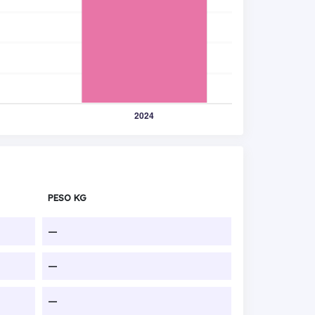
PESO KG
—
—
—