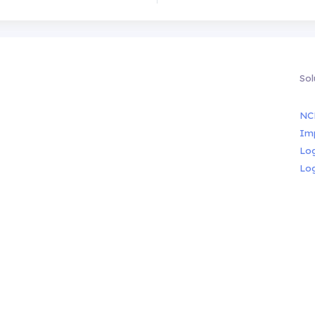
Sol
NC
Im
Lo
Lo