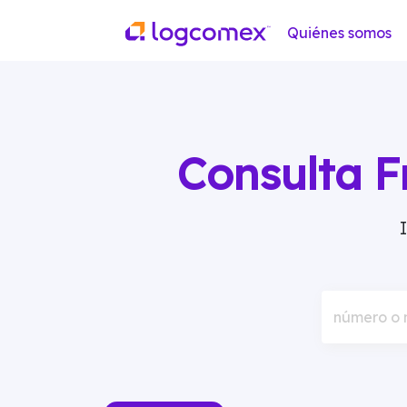
Quiénes somos
Consulta F
número o