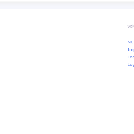
Sol
NC
Im
Lo
Lo