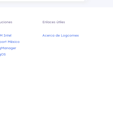
uciones
Enlaces útiles
M Intel
Acerca de Logcomex
port México
gManager
gOS