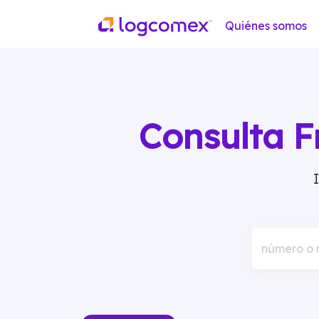
Quiénes somos
Consulta F
número o