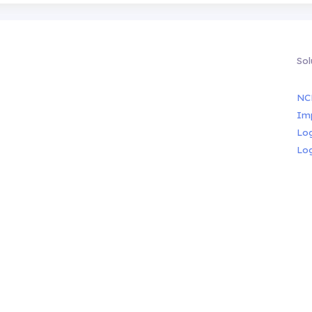
Sol
NC
Im
Lo
Lo