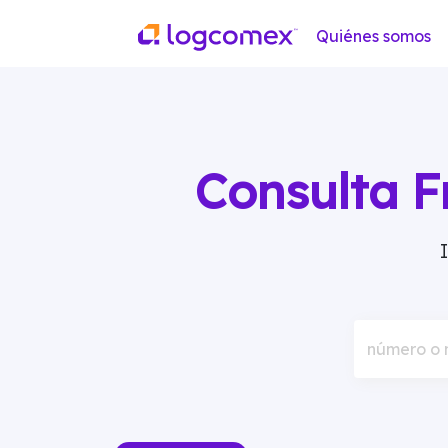
Quiénes somos
Consulta F
número o