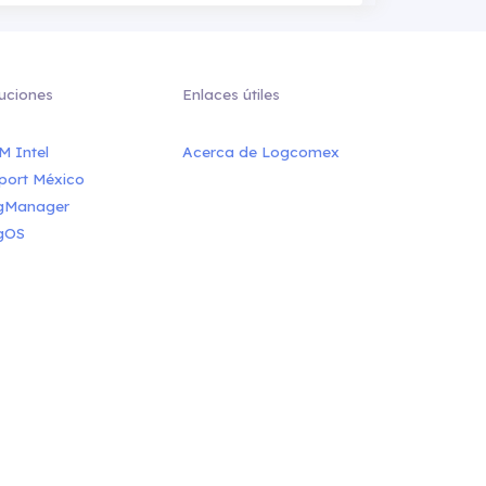
uciones
Enlaces útiles
M Intel
Acerca de Logcomex
port México
gManager
gOS