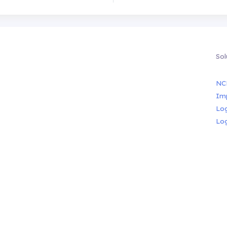
Sol
NC
Im
Lo
Lo