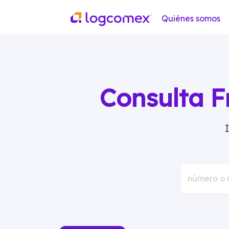
Quiénes somos
Consulta F
número o