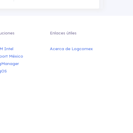
uciones
Enlaces útiles
M Intel
Acerca de Logcomex
port México
gManager
gOS