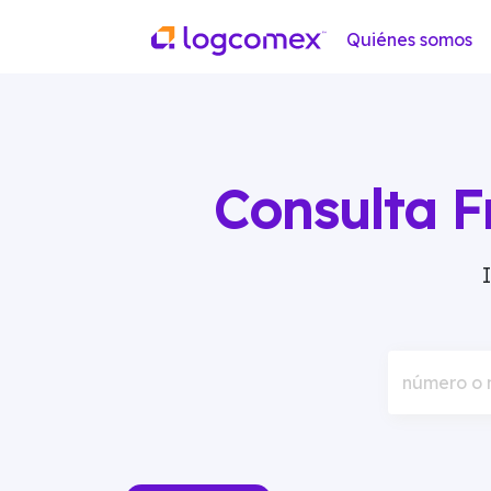
Quiénes somos
Consulta F
número o