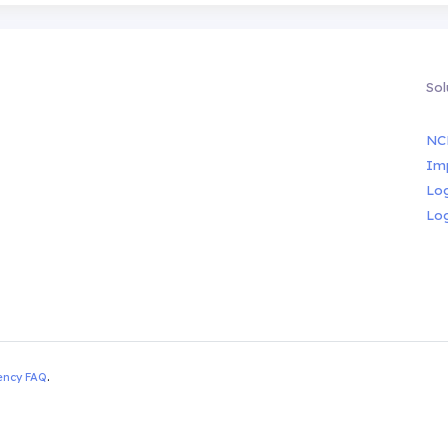
Sol
NC
Im
Lo
Lo
ency FAQ
.