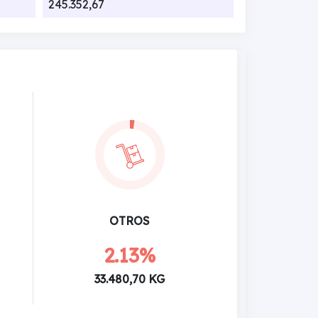
245.352,67
OTROS
2.13%
33.480,70 KG