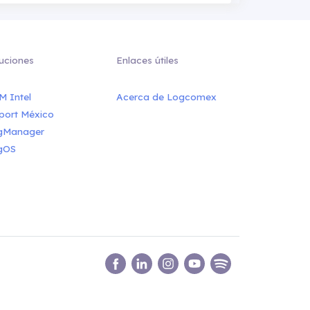
uciones
Enlaces útiles
M Intel
Acerca de Logcomex
port México
gManager
gOS