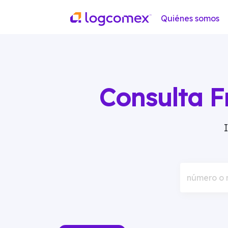
Quiénes somos
Consulta F
número o