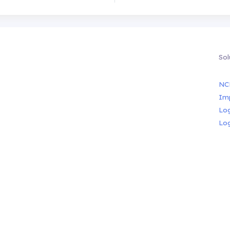
Sol
NC
Im
Lo
Lo