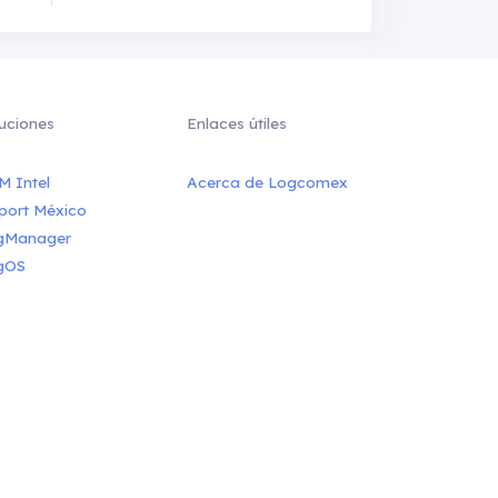
uciones
Enlaces útiles
M Intel
Acerca de Logcomex
port México
gManager
gOS