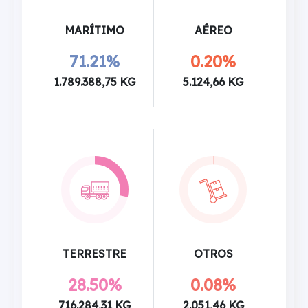
MARÍTIMO
AÉREO
71.21%
0.20%
1.789.388,75 KG
5.124,66 KG
TERRESTRE
OTROS
28.50%
0.08%
716.284,31 KG
2.051,46 KG