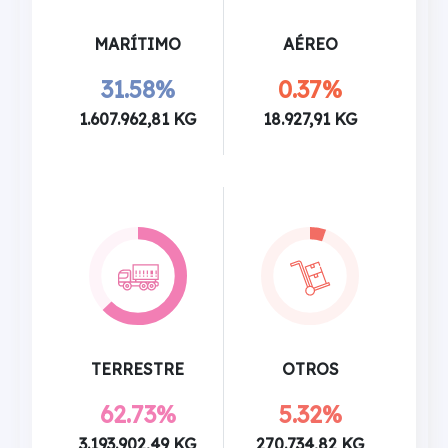
MARÍTIMO
AÉREO
31.58%
0.37%
1.607.962,81 KG
18.927,91 KG
TERRESTRE
OTROS
62.73%
5.32%
3.193.902,49 KG
270.734,82 KG