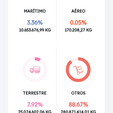
MARÍTIMO
AÉREO
3.36%
0.05%
10.653.676,99 KG
170.208,27 KG
TERRESTRE
OTROS
7.92%
88.67%
25.074.602,06 KG
280.871.414,01 KG