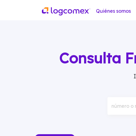
Quiénes somos
Consulta F
número o