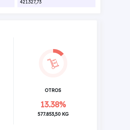
421.327,73
OTROS
13.38%
577.853,50 KG