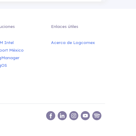
uciones
Enlaces útiles
M Intel
Acerca de Logcomex
port México
gManager
gOS