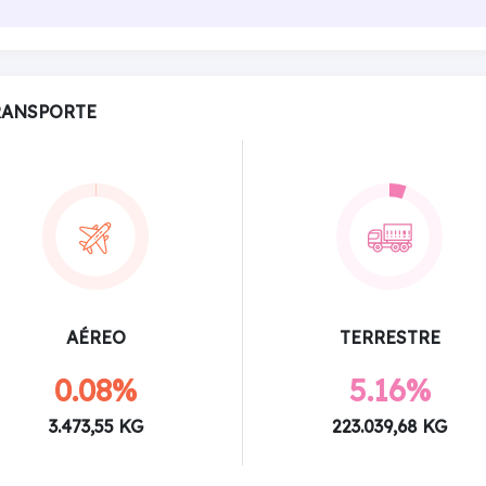
RANSPORTE
AÉREO
TERRESTRE
0.08%
5.16%
3.473,55 KG
223.039,68 KG