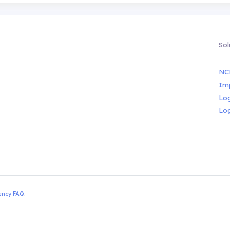
Sol
NC
Im
Lo
Lo
ency FAQ
.