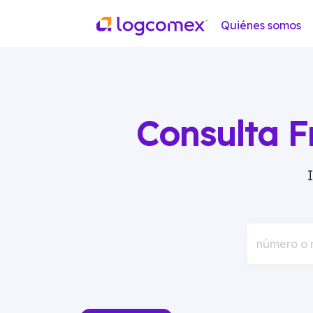
Quiénes somos
Consulta F
número o