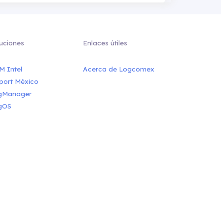
uciones
Enlaces útiles
M Intel
Acerca de Logcomex
port México
gManager
gOS