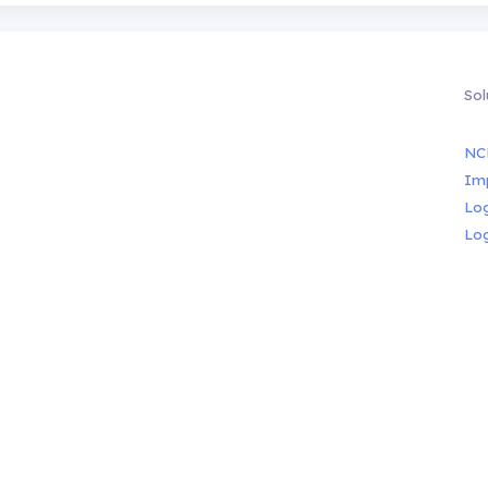
Sol
NC
Im
Lo
Lo