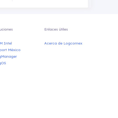
uciones
Enlaces útiles
M Intel
Acerca de Logcomex
port México
gManager
gOS