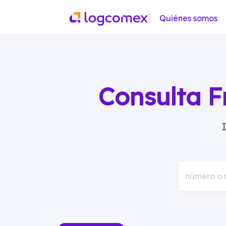
Quiénes somos
Consulta F
número o