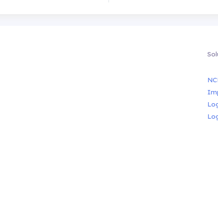
Sol
NC
Im
Lo
Lo