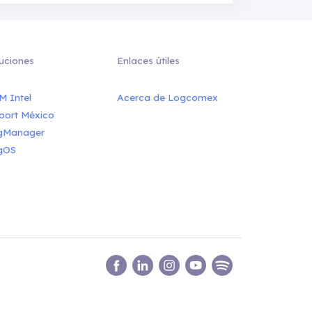
uciones
Enlaces útiles
M Intel
Acerca de Logcomex
port México
gManager
gOS