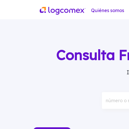
Quiénes somos
Consulta F
número o