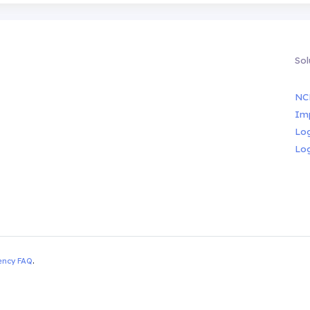
Sol
NC
Im
Lo
Lo
ency FAQ
.