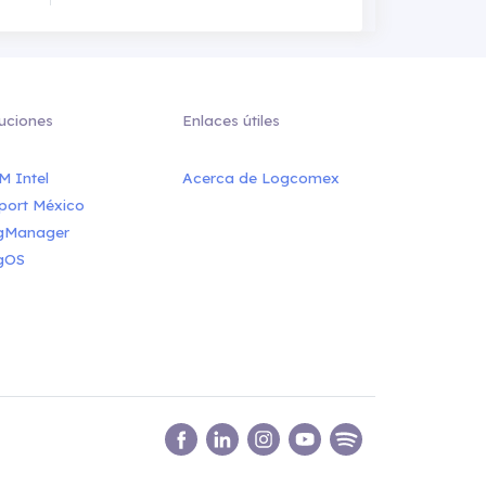
uciones
Enlaces útiles
M Intel
Acerca de Logcomex
port México
gManager
gOS