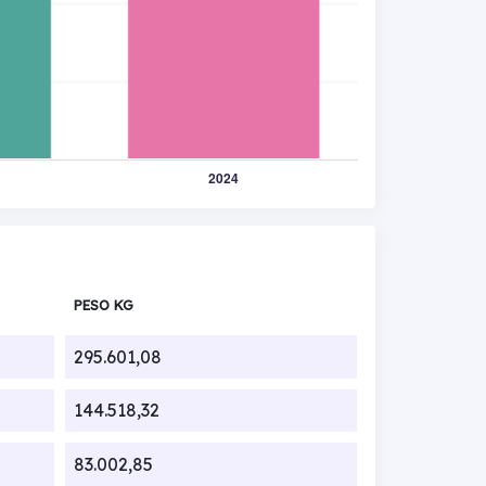
PESO KG
295.601,08
144.518,32
83.002,85