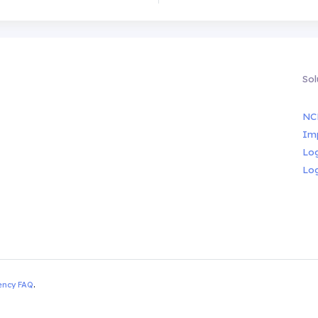
Sol
NC
Im
Lo
Lo
ency FAQ
.