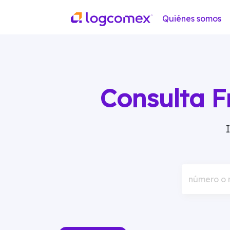
Quiénes somos
Consulta F
número o