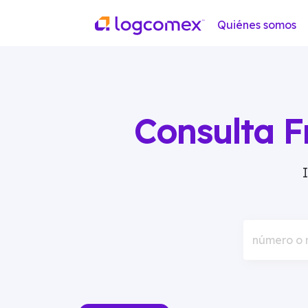
Quiénes somos
Consulta F
número o