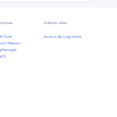
uciones
Enlaces útiles
M Intel
Acerca de Logcomex
port México
gManager
gOS