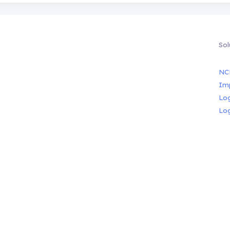
Sol
NC
Im
Lo
Lo