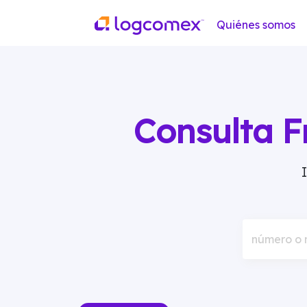
Quiénes somos
Consulta F
número o