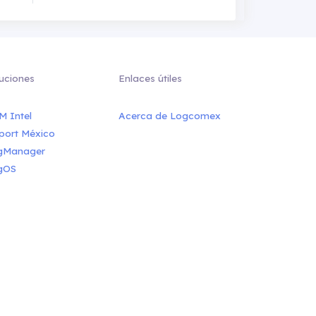
uciones
Enlaces útiles
M Intel
Acerca de Logcomex
port México
gManager
gOS