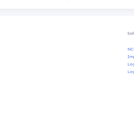
Sol
NC
Im
Lo
Lo