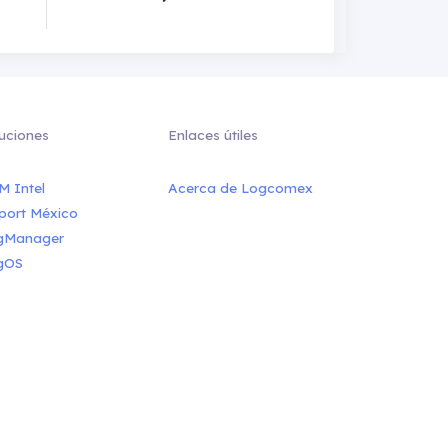
uciones
Enlaces útiles
M Intel
Acerca de Logcomex
port México
gManager
gOS