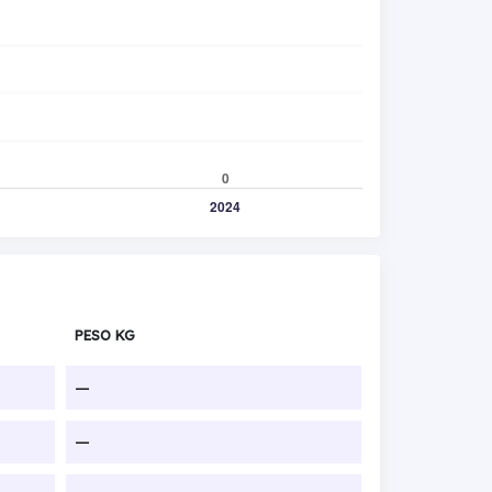
PESO KG
—
—