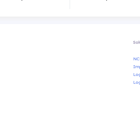
Sol
NC
Im
Lo
Lo