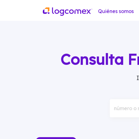
Quiénes somos
Consulta F
número o