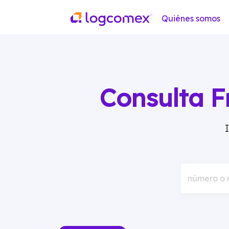
Quiénes somos
Consulta F
número o