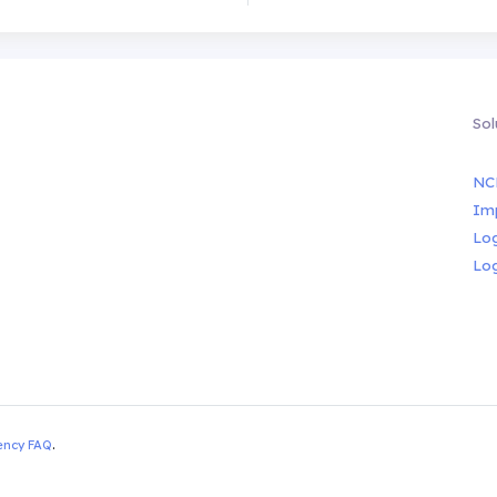
Sol
NC
Im
Lo
Lo
ency FAQ
.