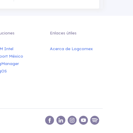
uciones
Enlaces útiles
M Intel
Acerca de Logcomex
port México
gManager
gOS