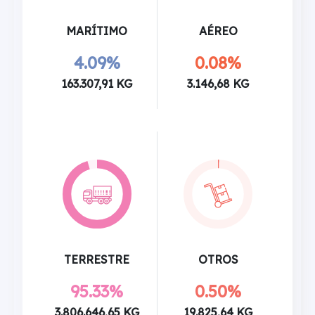
MARÍTIMO
AÉREO
4.09%
0.08%
163.307,91 KG
3.146,68 KG
TERRESTRE
OTROS
95.33%
0.50%
3.806.646,65 KG
19.825,64 KG