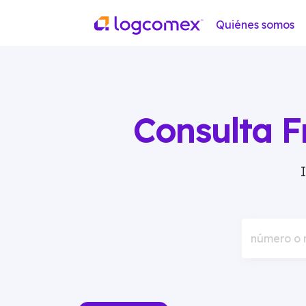
Quiénes somos
Consulta F
número o