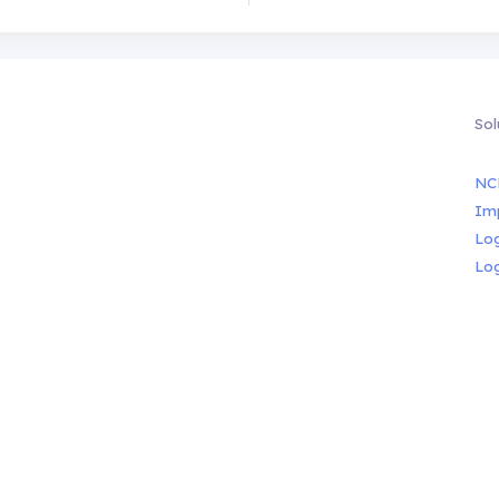
Sol
NC
Im
Lo
Lo