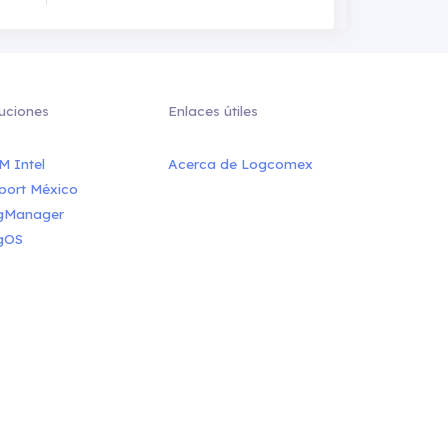
uciones
Enlaces útiles
M Intel
Acerca de Logcomex
port México
gManager
gOS