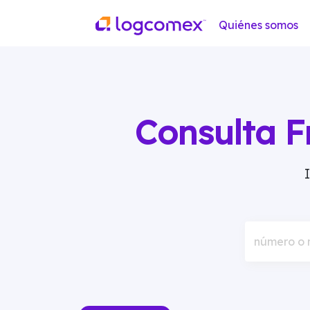
Quiénes somos
Consulta F
número o