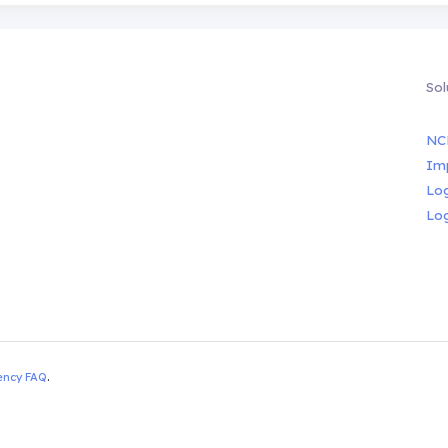
Sol
NC
Im
Lo
Lo
ency FAQ
.