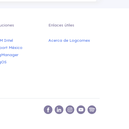
uciones
Enlaces útiles
M Intel
Acerca de Logcomex
port México
gManager
gOS