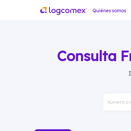
Quiénes somos
Consulta F
número o