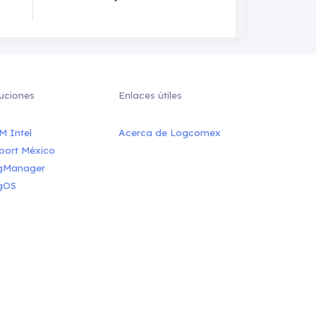
uciones
Enlaces útiles
M Intel
Acerca de Logcomex
port México
gManager
gOS