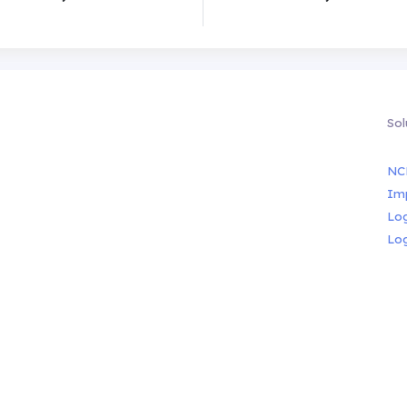
Sol
NC
Im
Lo
Lo