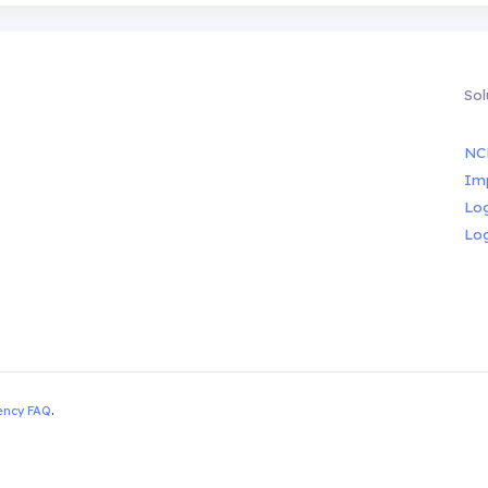
Sol
NC
Im
Lo
Lo
ency FAQ
.