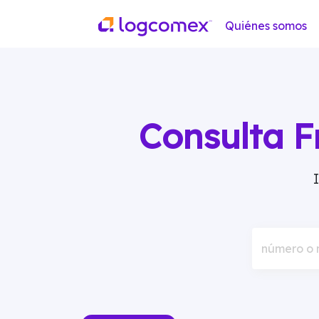
Quiénes somos
Consulta F
número o