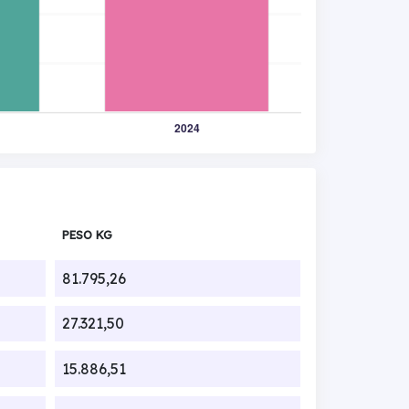
PESO KG
81.795,26
27.321,50
15.886,51