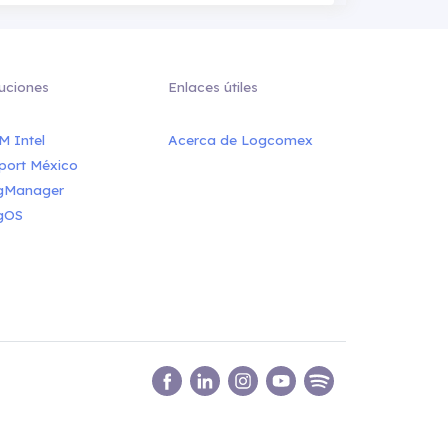
uciones
Enlaces útiles
M Intel
Acerca de Logcomex
port México
gManager
gOS