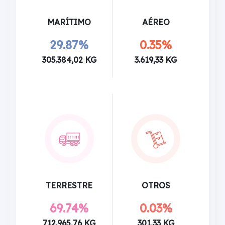
MARÍTIMO
AÉREO
29.87%
0.35%
305.384,02 KG
3.619,33 KG
TERRESTRE
OTROS
69.74%
0.03%
712.965,76 KG
301,33 KG