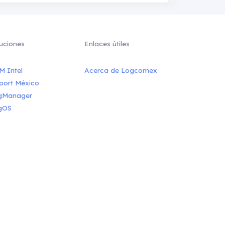
uciones
Enlaces útiles
M Intel
Acerca de Logcomex
port México
gManager
gOS