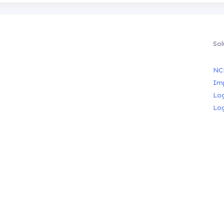
Sol
NC
Im
Lo
Lo