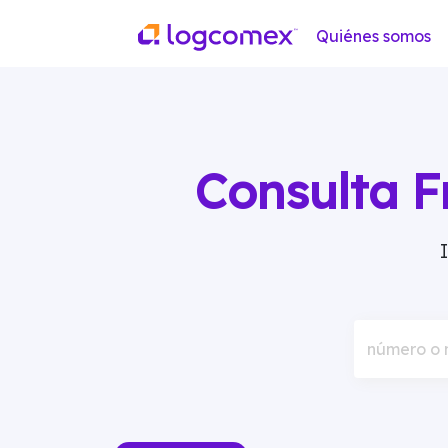
Quiénes somos
Consulta F
número o