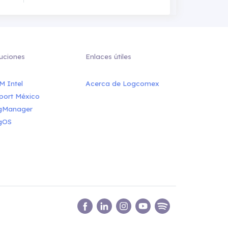
uciones
Enlaces útiles
M Intel
Acerca de Logcomex
port México
gManager
gOS