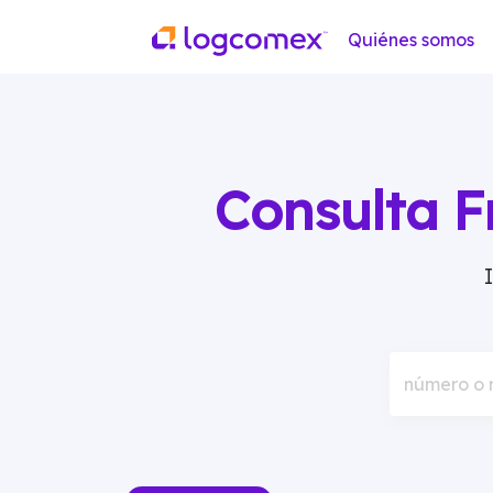
Quiénes somos
Consulta F
número o