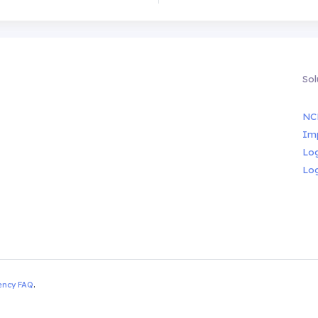
Sol
NC
Im
Lo
Lo
ency FAQ
.