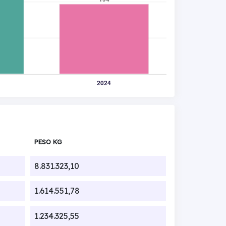
PESO KG
8.831.323,10
1.614.551,78
1.234.325,55