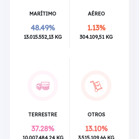
MARÍTIMO
AÉREO
48.49%
1.13%
13.015.552,13 KG
304.109,51 KG
TERRESTRE
OTROS
37.28%
13.10%
10.007.484,24 KG
3.515.109,66 KG