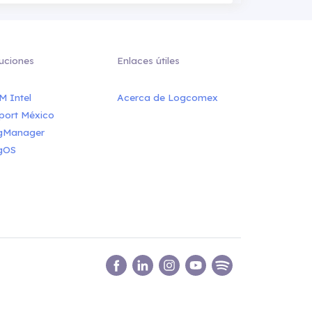
uciones
Enlaces útiles
M Intel
Acerca de Logcomex
port México
gManager
gOS