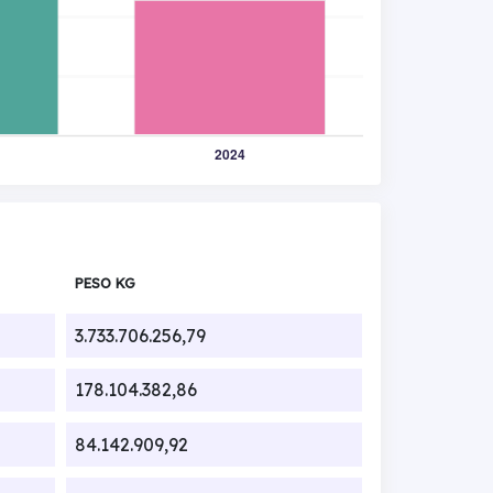
PESO KG
3.733.706.256,79
178.104.382,86
84.142.909,92