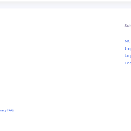
Sol
NC
Im
Lo
Lo
ency FAQ
.