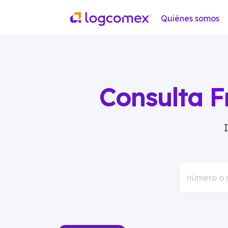
Quiénes somos
Consulta F
número o