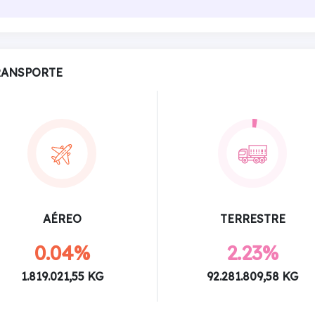
RANSPORTE
AÉREO
TERRESTRE
0.04%
2.23%
1.819.021,55 KG
92.281.809,58 KG