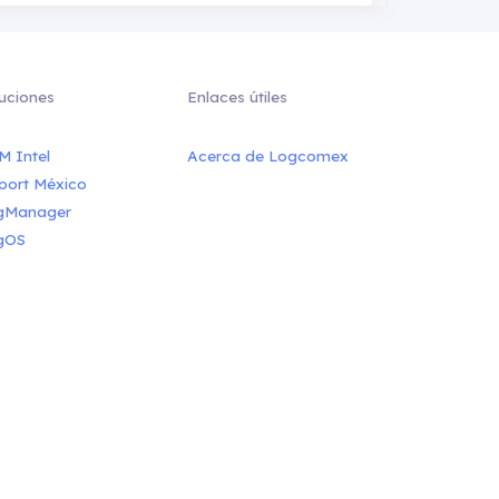
uciones
Enlaces útiles
M Intel
Acerca de Logcomex
port México
gManager
gOS