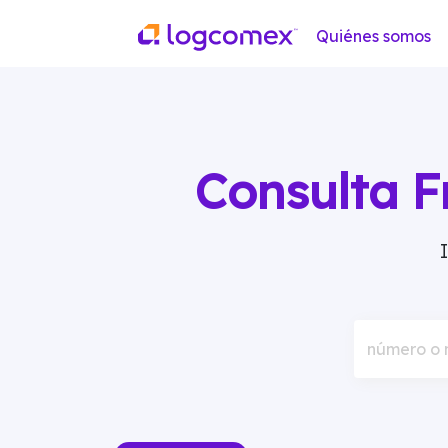
Quiénes somos
Consulta F
número o