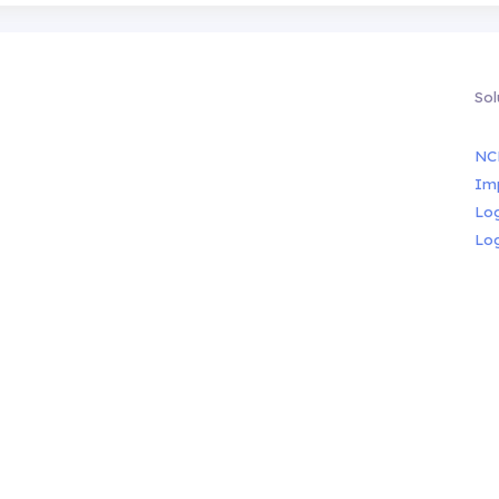
Sol
NC
Im
Lo
Lo