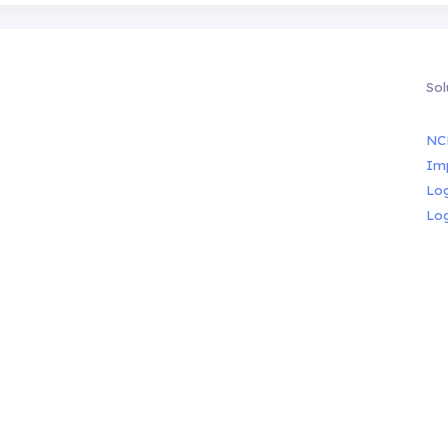
Sol
NC
Im
Lo
Lo