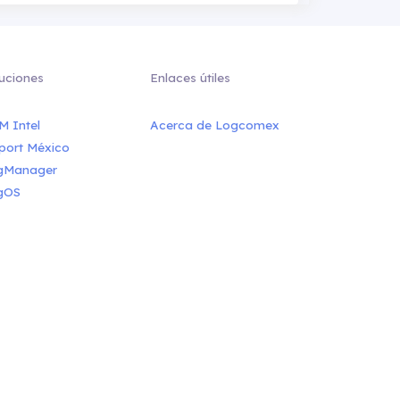
uciones
Enlaces útiles
M Intel
Acerca de Logcomex
port México
gManager
gOS