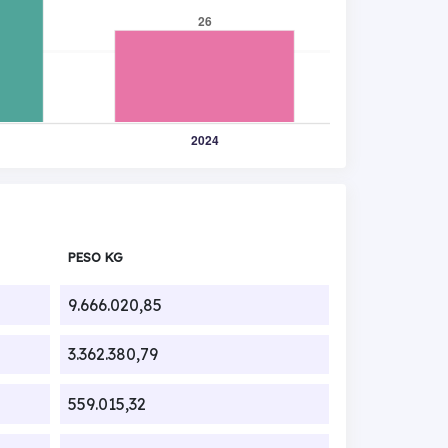
PESO KG
9.666.020,85
3.362.380,79
559.015,32