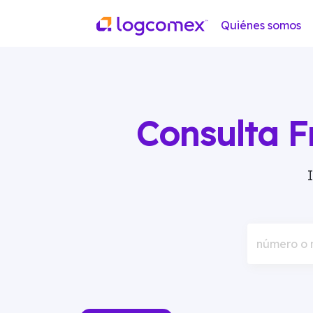
Quiénes somos
Consulta F
número o