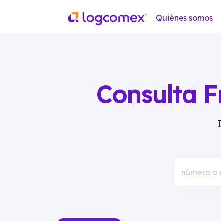
Quiénes somos
Consulta F
número o