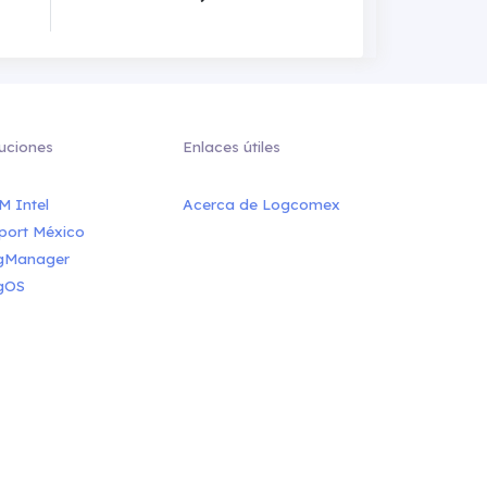
uciones
Enlaces útiles
M Intel
Acerca de Logcomex
port México
gManager
gOS