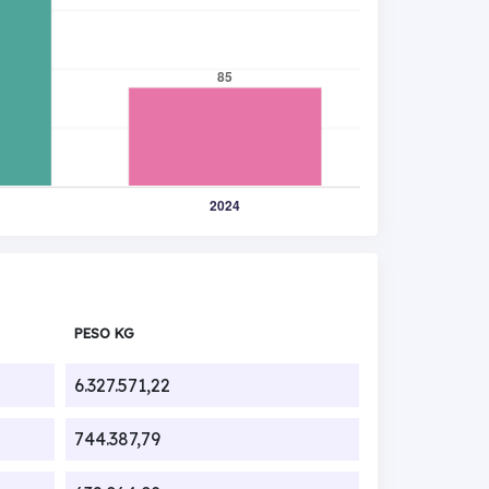
PESO KG
6.327.571,22
744.387,79