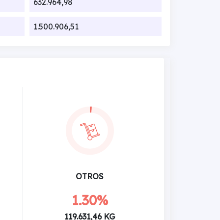
632.964,98
1.500.906,51
OTROS
1.30%
119.631,46 KG