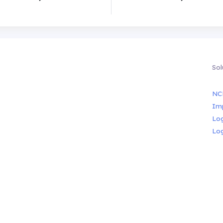
Sol
NC
Im
Lo
Lo