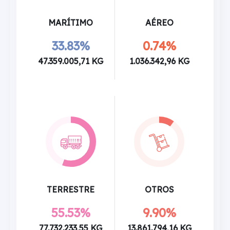
MARÍTIMO
AÉREO
33.83%
0.74%
47.359.005,71 KG
1.036.342,96 KG
TERRESTRE
OTROS
55.53%
9.90%
77.732.233,55 KG
13.861.794,16 KG